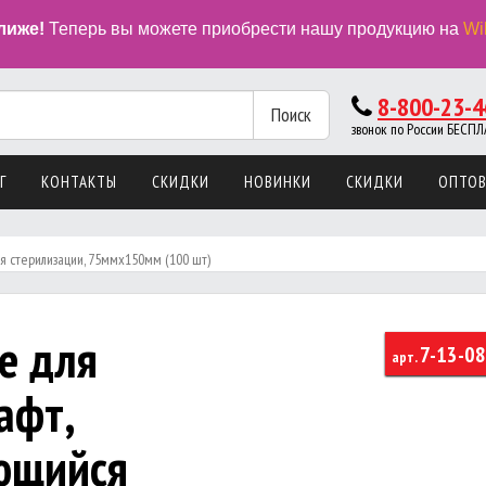
лиже!
Теперь вы можете приобрести нашу продукцию на
Wi
8-800-23-4
Поиск
звонок по России БЕС
Г
КОНТАКТЫ
СКИДКИ
НОВИНКИ
СКИДКИ
ОПТО
 стерилизации, 75ммх150мм (100 шт)
е для
7-13-08
арт.
афт,
ющийся