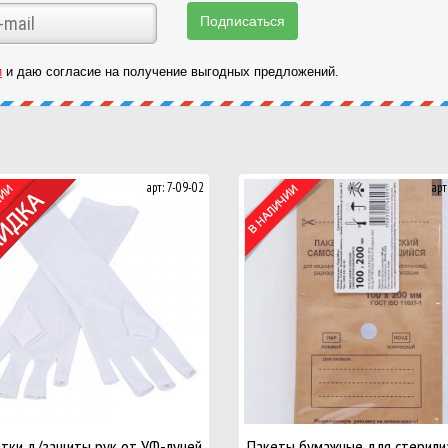
и
и даю согласие на получение выгодных предложений.
арт: 7-09-02
арт
тки д/защиты рук от УФ-лучей
Пакеты бумажные для стерили