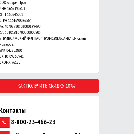
ООО «Шарм-Про»
ИНН 1657193801
КПП 165645001
ОГРН 1151690026564
Р/с 40702810303000129490
К/с 30101810700000000803
в ПРИВОЛЖСКИЙ Ф-Л ПАО "ПРОМСВЯЗЬБАНК" г. Нижний
Новгород
БИК 042202803
ОКПО 09265941
ОКОНХ 96120
КАК ПОЛУЧИТЬ СКИДКУ 10%?
Контакты
8-800-23-466-23