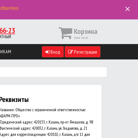
close
ldberries
66-23
Корзина
ПЛАТНЫЙ
пока пуста
ВИКАМ
Вход
Регистрация
Реквизиты
Название: Общество с ограниченной ответственностью
«ШАРМ-ПРО»
Юридический адрес: 420133, г. Казань, пр-кт Ямашева, д. 98
Фактический адрес: 420032, г. Казань, ул. Гладилова, д. 21
Адрес для корреспонденции: 420102, г. Казань, а/я 11 для