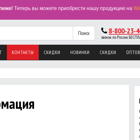
лиже!
Теперь вы можете приобрести нашу продукцию на
Wi
8-800-23-4
Поиск
звонок по России БЕС
Г
КОНТАКТЫ
СКИДКИ
НОВИНКИ
СКИДКИ
ОПТО
рмация