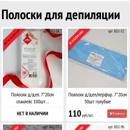
Полоски для депиляции
арт: 8.02-34
арт: 8.02-32
Полоски д/деп. 7*20см
Полоски д/деп/перфор. 7*20см
спанлейс 100шт…
50шт голубые
110
НЕТ В НАЛИЧИИ
В корзину
руб./шт.
арт: 8.02-23
арт: 8.02-96