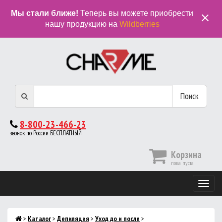
Мы стали ближе!
Теперь вы можете приобрести
close
нашу продукцию на
Wildberries
Поиск
8-800-23-466-23
звонок по России БЕСПЛАТНЫЙ
Корзина
пока пуста
Мобиль
меню
>
Каталог
>
Депиляция
>
Уход до и после
>