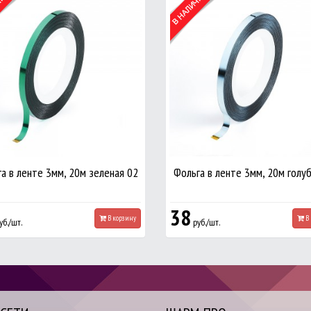
а в ленте 3мм, 20м зеленая 02
Фольга в ленте 3мм, 20м голу
38
В корзину
В 
уб./шт.
руб./шт.