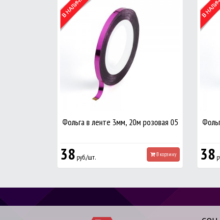
Фольга в ленте 3мм, 20м розовая 05
Фольг
38
38
В корзину
руб./шт.
р