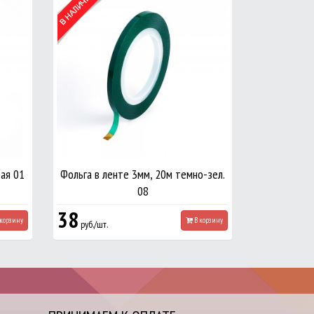
бая 01
Фольга в ленте 3мм, 20м темно-зел.
08
38
корзину
В корзину
руб./шт.