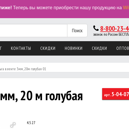
лиже!
Теперь вы можете приобрести нашу продукцию на
Wi
8-800-23-4
Поиск
звонок по России БЕС
Г
КОНТАКТЫ
СКИДКИ
НОВИНКИ
СКИДКИ
ОПТО
ьга в ленте 3мм, 20м голубая 01
 мм, 20 м голубая
5-04-0
арт.
4.5
27