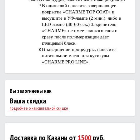
В один слой нанесите завершающее
покрытие «
CHARME
TOP
COAT
» и
высушите в УФ-лампе (2 мин.), либо в
LED-лампе (30-60 сек.) Закрепитель
«
CHARME
» не имеет липкого слоя и
сразу после полимеризации дает
глянцевый блеск.
В завершении процедуры, нанесите
питательное масло для кутикулы
«
CHARME
PRO
LINE
».
Вы залогинены как
Ваша скидка
подробнее о накопительной скидке
Доставка по Казани от
1500
руб.