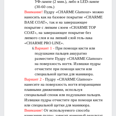
УФ-лампе (2 мин.), либо в LED-лампе
(30-60 сек.)
Внимание!
Пудру «
CHARME
Glamour
»
можно
наносить как на базовое покрытие «
CHARME
BASE
COAT
», так и на завершающее
покрытие с липким слоем «
CHARME
TOP
COAT
», на завершающее покрытие без
липкого слоя и на липкий слой гель-лака
«
CHARME
PRO
LINE
».
Вариант 1 -
При помощи кисти или
подушками пальцев аккуратно
разместите
Пудру «
CHARME
Glamour
»
на поверхность ногтя. Излишки
пудры
отчистите при помощи кисти или
специальной щетки для маникюра.
Вариант 2 -
Пудру «
CHARME
Glamour
»
нанесите на поверхность ногтя
втирающими
плавными движениями, используя
специальный спонж или подушками пальцев.
Излишки
пудры
отчистите при помощи кисти
или специальной щетки для маникюра.
Внимание!
От используемого способа
нанесения пудры, зависит конечный результат.