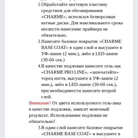
Обработайте ногтевую пластину
средством для обезжиривания
«
CHARME
», используя безворсовые
ватные диски. Для максимального срока
носкости нанесение праймера не
обязательно.
Нанесите базовое покрытие «
CHARME
BASE
COAT
» в один слой и высушите в
УФ-лампе (2 мин.), либо в
LED
-лампе
(30-60 сек.)
В качестве подложки нанесите гель-лак
«
CHARME
PRO
LINE
», «запечатайте»
торец ногтя, высушите в УФ-лампе (2
мин
.
), либо в LED-лампе (30-60 сек.),
при необходимости нанесите второй
слой.
Внимание!
От цвета используемого гель-лака
в качестве подложки, зависит конечный
результат. Использование подложки не
обязательно!
В один слой нанесите базовое покрытие
«
CHARME
BASE
COAT
» и высушите в