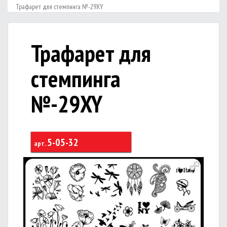
Трафарет для стемпинга №-29XY
Трафарет для
стемпинга
№-29XY
5-05-32
арт.