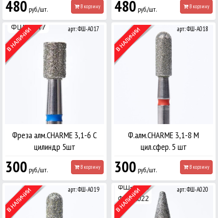
480
480
В корзину
В корзину
руб./шт.
руб./шт.
арт: ФШ-А017
арт: ФШ-А018
Фреза алм.CHARME 3,1-6 С
Ф.алм.CHARME 3,1-8 М
цилиндр 5шт
цил.сфер. 5 шт
300
300
В корзину
В корзину
руб./шт.
руб./шт.
арт: ФШ-А019
арт: ФШ-А020