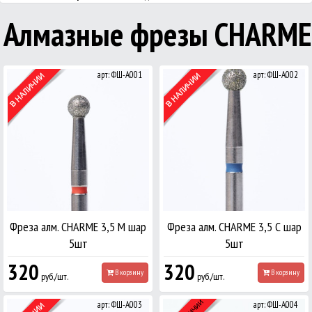
Алмазные фрезы CHARME
арт: ФШ-А001
арт: ФШ-А002
Фреза алм. CHARME 3,5 М шар
Фреза алм. CHARME 3,5 С шар
5шт
5шт
320
320
В корзину
В корзину
руб./шт.
руб./шт.
арт: ФШ-А003
арт: ФШ-А004