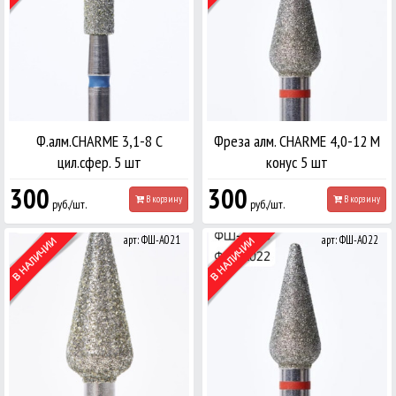
Ф.алм.CHARME 3,1-8 С
Фреза алм. CHARME 4,0-12 М
цил.сфер. 5 шт
конус 5 шт
300
300
В корзину
В корзину
руб./шт.
руб./шт.
арт: ФШ-А021
арт: ФШ-А022