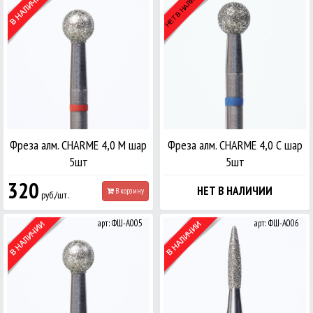
Фреза алм. CHARME 4,0 М шар
Фреза алм. CHARME 4,0 С шар
5шт
5шт
320
НЕТ В НАЛИЧИИ
В корзину
руб./шт.
арт: ФШ-А005
арт: ФШ-А006