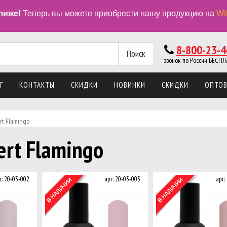
лиже!
Теперь вы можете приобрести нашу продукцию на
Wi
8-800-23-4
Поиск
звонок по России БЕС
Г
КОНТАКТЫ
СКИДКИ
НОВИНКИ
СКИДКИ
ОПТО
rt Flamingo
ert Flamingo
т: 20-03-002
арт: 20-03-003
арт: