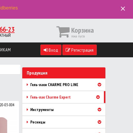
close
ldberries
66-23
Корзина
ПЛАТНЫЙ
пока пуста
ВИКАМ
Вход
Регистрация
Продукция
Гель-лаки CHARME PRO LINE
Гель-лак Charme Expert
 20-03-004
Инструменты
Ресницы