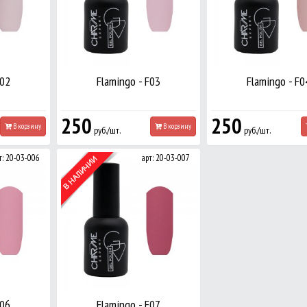
F02
Flamingo - F03
Flamingo - F0
250
250
В корзину
В корзину
руб./шт.
руб./шт.
т: 20-03-006
арт: 20-03-007
F06
Flamingo - F07