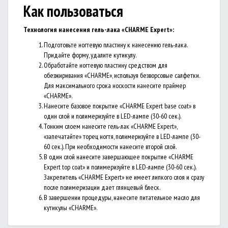
Как пользоваться
Технология нанесения г
ель-лака «CHARME Expert»:
Подготовьте ногтевую пластину к нанесению гель-лака.
Придайте форму, удалите кутикулу.
Обработайте ногтевую пластину средством для
обезжиривания «CHARME», используя безворсовые салфетки.
Для максимального срока носкости нанесите праймер
«CHARME».
Нанесите базовое покрытие «CHARME Expert base coat» в
один слой и полимеризуйте в LED-лампе (30-60 сек.).
Тонким слоем нанесите гель-лак «CHARME Expert»,
«запечатайте» торец ногтя, полимеризуйте в LED-лампе (30-
60 сек.). При необходимости нанесите второй слой.
В один слой нанесите завершающее покрытие «CHARME
Expert top coat» и полимеризуйте в LED-лампе (30-60 сек.).
Закрепитель «CHARME Expert» не имеет липкого слоя и сразу
после полимеризации дает глянцевый блеск.
В завершении процедуры, нанесите питательное масло для
кутикулы «CHARME».