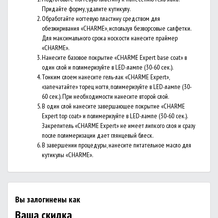
Придайте форму, удалите кутикулу.
Обработайте ногтевую пластину средством для
обезжиривания «CHARME», используя безворсовые салфетки.
Для максимального срока носкости нанесите праймер
«CHARME».
Нанесите базовое покрытие «CHARME Expert base coat» в
один слой и полимеризуйте в LED-лампе (30-60 сек.).
Тонким слоем нанесите гель-лак «CHARME Expert»,
«запечатайте» торец ногтя, полимеризуйте в LED-лампе (30-
60 сек.). При необходимости нанесите второй слой.
В один слой нанесите завершающее покрытие «CHARME
Expert top coat» и полимеризуйте в LED-лампе (30-60 сек.).
Закрепитель «CHARME Expert» не имеет липкого слоя и сразу
после полимеризации дает глянцевый блеск.
В завершении процедуры, нанесите питательное масло для
кутикулы «CHARME».
Вы залогинены как
Ваша скидка