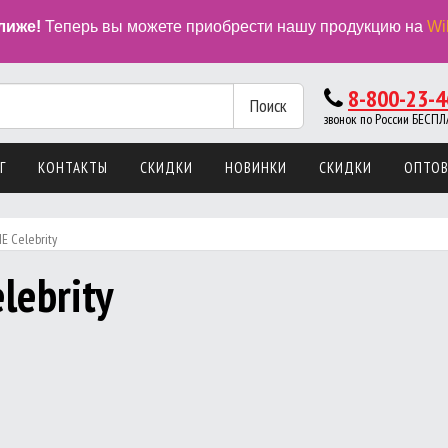
лиже!
Теперь вы можете приобрести нашу продукцию на
Wi
8-800-23-4
Поиск
звонок по России БЕС
Г
КОНТАКТЫ
СКИДКИ
НОВИНКИ
СКИДКИ
ОПТО
E Celebrity
lebrity