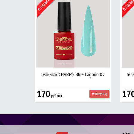
Гель-лак CHARME Blue Lagoon 02
Гел
170
17
В корзину
руб./шт.