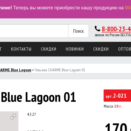
лиже!
Теперь вы можете приобрести нашу продукцию на
Wi
8-800-23-4
Поиск
звонок по России БЕС
Г
КОНТАКТЫ
СКИДКИ
НОВИНКИ
СКИДКИ
ОПТО
HARME Blue Lagoon
>
Гель-лак CHARME Blue Lagoon 01
Blue Lagoon 01
2-021
арт.
Масса:
10 г.
4.5
27
170