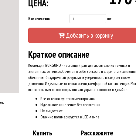
ЦЕНА:
Количество:
шт.
Добавить в корзину
Краткое описание
Коллекция BURGUND - настоящий рай для любительниц темных и
элегантных оттенков. Сочетая в себе легкость и шарм, эта коллекция
обеспечит безупречный результат и уверенность в каждом твоем
движении. Идеальные оттенки осени, комфортной консистенции. Мог
использоваться в соло покрытии или украшать ноготки в дизайне.
Все оттенки суперпигментированы
оек
Идеальное нанесение без проплешин
Не выцветают
Отлично полимеризуются в LED-лампе
Купить
Расскажите