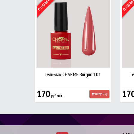
Гель-лак CHARME Burgund 01
Г
170
17
В корзину
руб./шт.