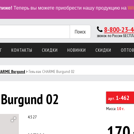
лиже!
Теперь вы можете приобрести нашу продукцию на
Wi
8-800-23-4
Поиск
звонок по России БЕС
Г
КОНТАКТЫ
СКИДКИ
НОВИНКИ
СКИДКИ
ОПТО
HARME Burgund
>
Гель-лак CHARME Burgund 02
 Burgund 02
1-462
арт.
Масса:
10 г.
4.5
27
170