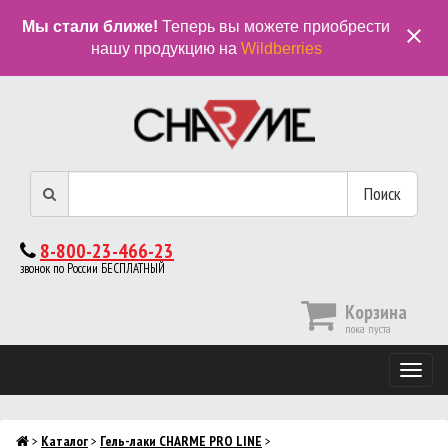
Мы стали ближе!
Теперь вы можете приобрести
close
нашу продукцию на
Wildberries
Поиск
8-800-23-466-23
звонок по России БЕСПЛАТНЫЙ
Корзина
пока пуста
Мобиль
меню
>
Каталог
>
Гель-лаки CHARME PRO LINE
>