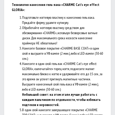
Технология нанесения г
ель
-
лака
«
CHARME Cat's eye effect
GLORIA»
:
Подготовьте ногтевую пластину к нанесению гель-лака.
Придайте форму, удалите кутикулу.
Обработайте ногтевую пластину средством для
обезжиривания «CHARME», используя безворсовые ватные
диски. Для максимального срока носкости нанесение
праймера НЕ обязательно!
Нанесите базовое покрытие «CHARME BASE COAT» в один
слой и высушите в УФ-лампе (2 мин.), либо в LED-лампе (30-60
сек.)
Нанесите в один слой гель-лак «CHARME Cat's eye effect
GLORIA», «запечатайте» торец ногтя, поднесите магнит
максимально близко к ногтю и удерживайте его до 15 сек., за
это время он успеет притянуть магнитные частички.
Высушите нанесенный слой гель-лака в УФ-лампе (2 мин.),
либо в LED-лампе (30-60 сек.)
Небольшой совет: на этом этапе лучше работать с
каждым пальчиком по отдельности, чтобы избежать
подтеков и неровностей.
В один слой нанесите завершающее покрытие «CHARME