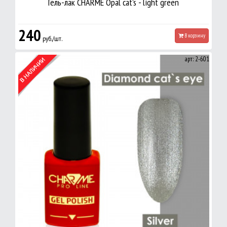
Гель-лак CHARME Opal cat's - light green
240
В корзину
руб./шт.
арт: 2-601