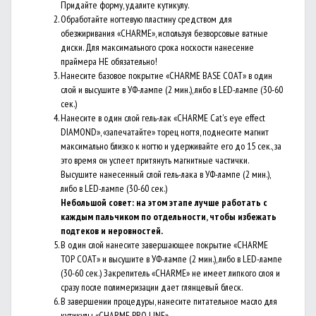
Придайте форму, удалите кутикулу.
Обработайте ногтевую пластину средством для
обезжиривания «CHARME», используя безворсовые ватные
диски. Для максимального срока носкости нанесение
праймера НЕ обязательно!
Нанесите базовое покрытие «CHARME BASE COAT» в один
слой и высушите в УФ-лампе (2 мин.), либо в LED-лампе (30-60
сек.)
Нанесите в один слой гель-лак «CHARME Cat's eye effect
DIAMOND», «запечатайте» торец ногтя, поднесите магнит
максимально близко к ногтю и удерживайте его до 15 сек., за
это время он успеет притянуть магнитные частички.
Высушите нанесенный слой гель-лака в УФ-лампе (2 мин.),
либо в LED-лампе (30-60 сек.)
Небольшой совет: на этом этапе лучше работать с
каждым пальчиком по отдельности, чтобы избежать
подтеков и неровностей.
В один слой нанесите завершающее покрытие «CHARME
TOP COAT» и высушите в УФ-лампе (2 мин.), либо в LED-лампе
(30-60 сек.) Закрепитель «CHARME» не имеет липкого слоя и
сразу после полимеризации дает глянцевый блеск.
В завершении процедуры, нанесите питательное масло для
кутикулы «CHARME PRO LINE».