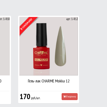
рт: 1-810
арт: 1-812
0
Гель-лак CHARME Mokka 12
170
В корзину
руб./шт.