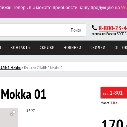
лиже!
Теперь вы можете приобрести нашу продукцию на
Wi
8-800-23-4
Поиск
звонок по России БЕС
Г
КОНТАКТЫ
СКИДКИ
НОВИНКИ
СКИДКИ
ОПТО
CHARMЕ Mokka
>
Гель-лак CHARME Mokka 01
 Mokka 01
1-801
арт.
Масса:
10 г.
4.5
27
170