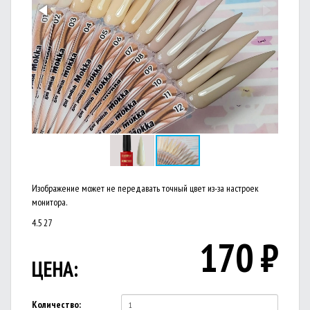
Изображение может не передавать точный цвет из-за настроек
монитора.
4.5
27
170
₽
ЦЕНА:
Количество: