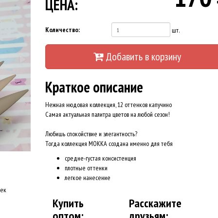
ЦЕНА:
Количество:
шт.
Добавить в корзину
Краткое описание
Нежная нюдовая коллекция, 12 оттенков капучино
Самая актуальная палитра цветов на любой сезон!
Любишь спокойствие и элегантность?
Тогда коллекция MOKKA создана именно для тебя
средне-густая консистенция
плотные оттенки
легкое нанесение
оек
Купить
Расскажите
оптом:
друзьям: