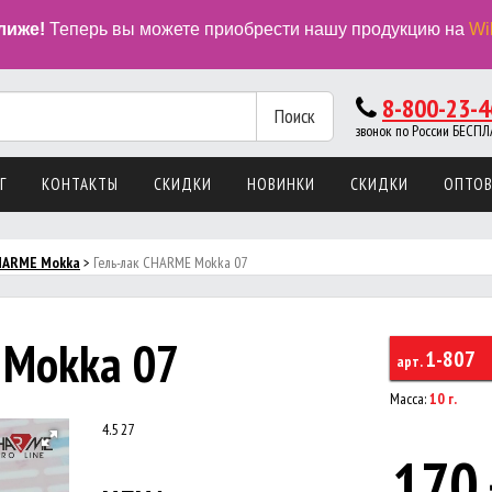
лиже!
Теперь вы можете приобрести нашу продукцию на
Wi
8-800-23-4
Поиск
звонок по России БЕС
Г
КОНТАКТЫ
СКИДКИ
НОВИНКИ
СКИДКИ
ОПТО
CHARMЕ Mokka
>
Гель-лак CHARME Mokka 07
 Mokka 07
1-807
арт.
Масса:
10 г.
4.5
27
170