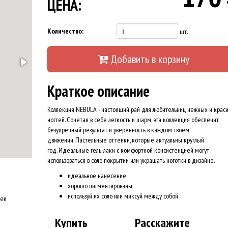
ЦЕНА:
Количество:
шт.
Добавить в корзину
Краткое описание
Коллекция NEBULA - настоящий рай для любительниц нежных и крас
ногтей. Сочетая в себе легкость и шарм, эта коллекция обеспечит
безупречный результат и уверенность в каждом твоем
движении. Пастельные оттенки, которые актуальны круглый
год. Идеальные гель-лаки с комфортной консистенцией могут
использоваться в соло покрытии или украшать ноготки в дизайне.
идеальное нанесение
хорошо пигментированы
используй их соло или миксуй между собой
оек
Купить
Расскажите