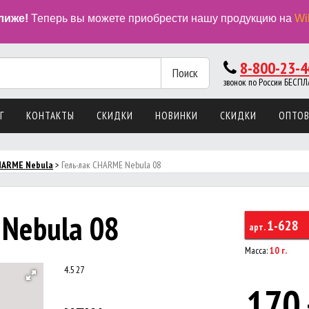
лиже!
Теперь вы можете приобрести нашу продукцию на
Wi
8-800-23-4
Поиск
звонок по России БЕС
Г
КОНТАКТЫ
СКИДКИ
НОВИНКИ
СКИДКИ
ОПТО
HARMЕ Nebula
>
Гель-лак CHARME Nebula 08
 Nebula 08
1-628
арт.
Масса:
10 г.
4.5
27
170