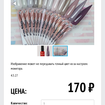
Изображение может не передавать точный цвет из-за настроек
монитора.
4.5
27
170
₽
ЦЕНА:
Количество: