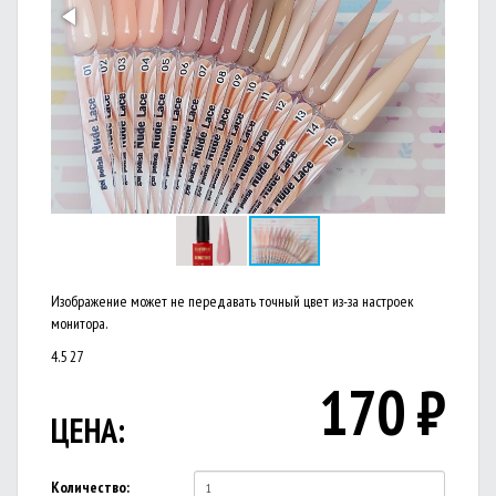
Изображение может не передавать точный цвет из-за настроек
монитора.
4.5
27
170
₽
ЦЕНА:
Количество: