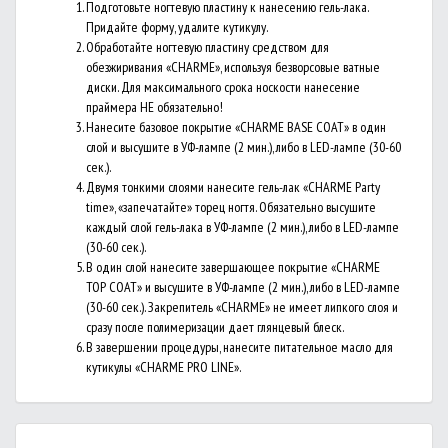
Подготовьте ногтевую пластину к нанесению гель-лака.
Придайте форму, удалите кутикулу.
Обработайте ногтевую пластину средством для
обезжиривания «CHARME», используя безворсовые ватные
диски. Для максимального срока носкости нанесение
праймера НЕ обязательно!
Нанесите базовое покрытие «CHARME BASE COAT» в один
слой и высушите в УФ-лампе (2 мин.), либо в LED-лампе (30-60
сек.).
Двумя тонкими слоями нанесите гель-лак «CHARME Party
time», «запечатайте» торец ногтя. Обязательно высушите
каждый слой гель-лака в УФ-лампе (2 мин.), либо в LED-лампе
(30-60 сек.).
В один слой нанесите завершающее покрытие «CHARME
TOP COAT» и высушите в УФ-лампе (2 мин.), либо в LED-лампе
(30-60 сек.). Закрепитель «CHARME» не имеет липкого слоя и
сразу после полимеризации дает глянцевый блеск.
В завершении процедуры, нанесите питательное масло для
кутикулы «CHARME PRO LINE».