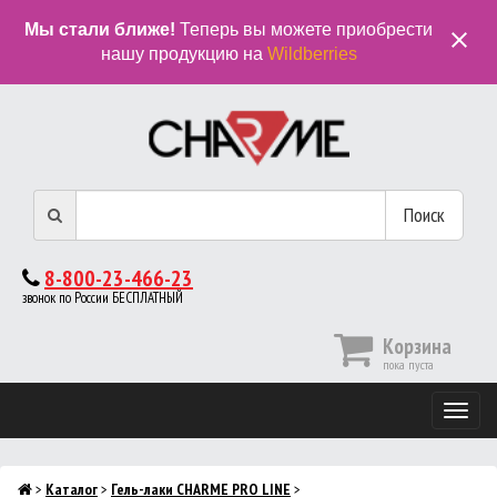
Мы стали ближе!
Теперь вы можете приобрести
close
нашу продукцию на
Wildberries
Поиск
8-800-23-466-23
звонок по России БЕСПЛАТНЫЙ
Корзина
пока пуста
Мобиль
меню
>
Каталог
>
Гель-лаки CHARME PRO LINE
>