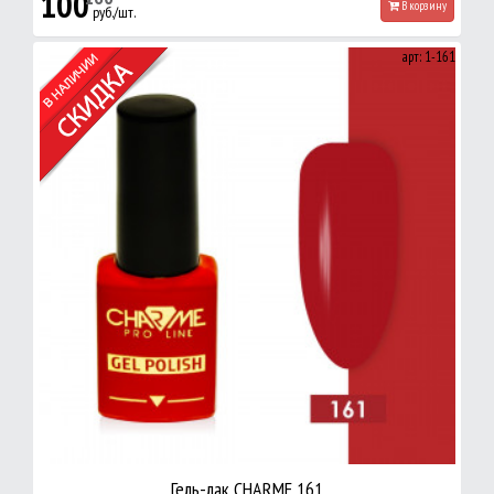
100
В корзину
руб./шт.
арт: 1-161
Гель-лак CHARME 161