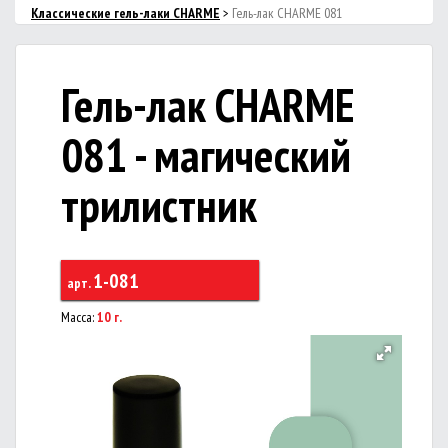
Классические гель-лаки CHARME
>
Гель-лак CHARME 081
Гель-лак CHARME
081 - магический
трилистник
1-081
арт.
Масса:
10 г.