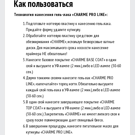
Как пользоваться
Технология нанесения г
ель-лака «CHARME PRO LINE»:
Подготовьте ногтевую пластину к нанесению гель-лака.
Придайте форму, удалите кутикулу.
Обработайте ногтевую пластину средством для
обезжиривания «CHARME», используя безворсовые ватные
диски. Для максимального срока носкости нанесение
праймера НЕ обязательно!
Нанесите базовое покрытие «CHARME BASE COAT» в один
слой и высушите в УФ-лампе (2 мин.), либо в LED-лампе (30-60
сек.)
Двумя тонкими слоями нанесите гель-лак «CHARME PRO
LINE», «запечатайте» торец ногтя. Обязательно высушите
каждый слой гель-лака в УФ-лампе (2 мин.), либо в LED-лампе
(30-60 сек.)
В один слой нанесите завершающее покрытие «CHARME
TOP COAT» и высушите в УФ-лампе (2 мин.), либо в LED-лампе
(30-60 сек.) Закрепитель «CHARME» не имеет липкого слоя и
сразу после полимеризации дает глянцевый блеск.
В завершении процедуры, нанесите питательное масло для
кутикулы «CHARME PRO LINE».