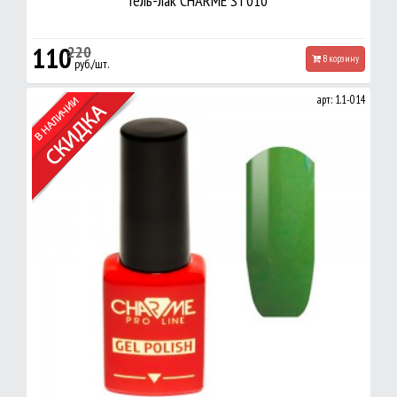
Гель-лак CHARME ST010
110
220
В корзину
руб./шт.
арт: 1.1-014