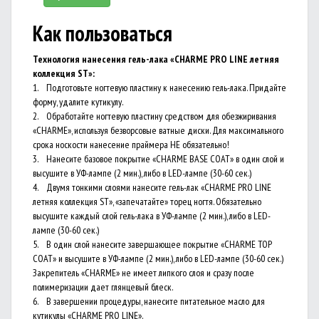
Как пользоваться
Технология нанесения гель-лака «CHARME PRO LINE летняя
коллекция ST»:
1. Подготовьте ногтевую пластину к нанесению гель-лака. Придайте
форму, удалите кутикулу.
2. Обработайте ногтевую пластину средством для обезжиривания
«CHARME», используя безворсовые ватные диски. Для максимального
срока носкости нанесение праймера НЕ обязательно!
3. Нанесите базовое покрытие «CHARME BASE COAT» в один слой и
высушите в УФ-лампе (2 мин.), либо в LED-лампе (30-60 сек.)
4. Двумя тонкими слоями нанесите гель-лак «CHARME PRO LINE
летняя коллекция ST», «запечатайте» торец ногтя. Обязательно
высушите каждый слой гель-лака в УФ-лампе (2 мин.), либо в LED-
лампе (30-60 сек.)
5. В один слой нанесите завершающее покрытие «CHARME TOP
COAT» и высушите в УФ-лампе (2 мин.), либо в LED-лампе (30-60 сек.)
Закрепитель «CHARME» не имеет липкого слоя и сразу после
полимеризации дает глянцевый блеск.
6. В завершении процедуры, нанесите питательное масло для
кутикулы «CHARME PRO LINE».