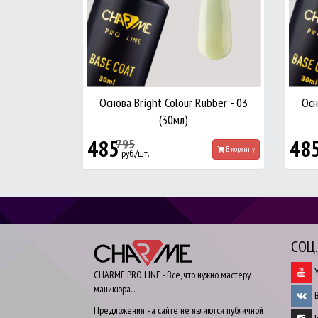
Основа Bright Colour Rubber - 03
Осн
(30мл)
485
48
795
В корзину
руб./шт.
СОЦ
Y
CHARME PRO LINE - Все, что нужно мастеру
маникюра...
В
Предложения на сайте не являются публичной