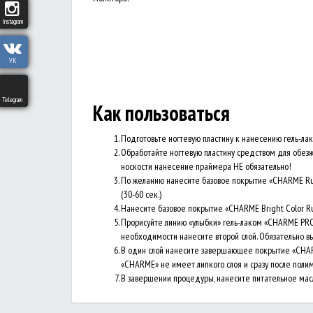
Instagram
VK
Telegram
Как пользоваться
Подготовьте ногтевую пластину к нанесению гель-лак
Обработайте ногтевую пластину средством для обезж
носкости нанесение праймера НЕ обязательно!
По желанию нанесите базовое покрытие «CHARME Rubb
(30-60 сек.)
Нанесите базовое покрытие «CHARME Bright Color Rubb
Прорисуйте линию «улыбки» гель-лаком «CHARME PRO 
необходимости нанесите второй слой. Обязательно выс
В один слой нанесите завершающее покрытие «CHARME
«CHARME» не имеет липкого слоя и сразу после поли
В завершении процедуры, нанесите питательное мас