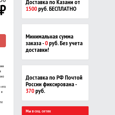
Доставка по Казани от
₽
1500
руб. БЕСПЛАТНО
Минимальная сумма
заказа -
0
руб. Без учета
доставки!
нии
я
Доставка по РФ Почтой
жно
России фиксирована -
 его
370
руб.
 и
ите
Мы в соц. сетях