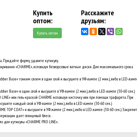
Купить
Расскажите
оптом:
друзьям:
Купить оптом
а. Придайте форму, удалите кутикулу.
иривания «CHARME», используя безворсовые ватные диски. Для максимального срока
er Base» тонким слоем в один слой и высушите в УФ-лампе (2 мин.), либо в LED-ламп
er Base» в один слой и высушите в УФ-лампе (2 мин.), либо в LED-лампе (30-60 сек.)
LINE» или гель-краской CHARME используя кисточку или при помощи трафарета. При
ушите каждый слой в УФ-лампе (2 мин.), либо в LED-лампе (30-60 сек.)
 TOP COAT» и высушите в УФ-лампе (2 мин.), либо в LED-лампе (30-60 сек.) Закрепи
меризации дает глянцевый блеск.
ло для кутикулы «CHARME PRO LINE».