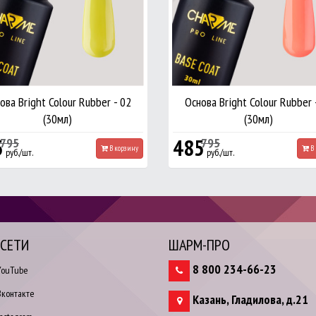
ова Bright Colour Rubber - 02
Основа Bright Colour Rubber 
(30мл)
(30мл)
5
485
795
795
В корзину
В 
руб./шт.
руб./шт.
.СЕТИ
ШАРМ-ПРО
8 800 234-66-23
ouTube
контакте
Казань
,
Гладилова, д.21