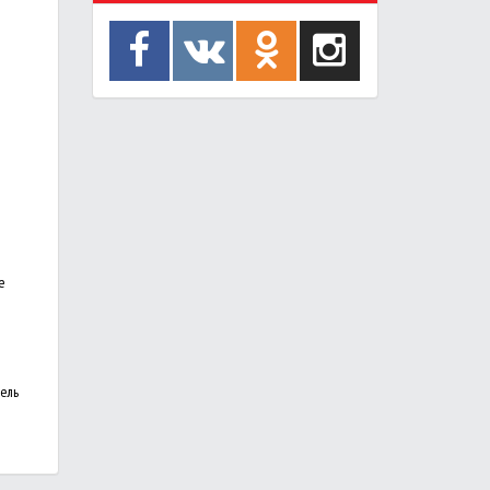
е
тель