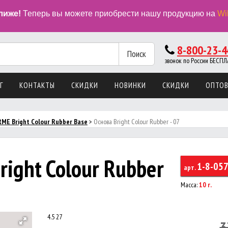
лиже!
Теперь вы можете приобрести нашу продукцию на
Wi
8-800-23-4
Поиск
звонок по России БЕС
Г
КОНТАКТЫ
СКИДКИ
НОВИНКИ
СКИДКИ
ОПТО
ME Bright Colour Rubber Base
>
Основа Bright Colour Rubber - 07
ight Colour Rubber
1-8-05
арт.
Масса:
10 г.
4.5
27
3