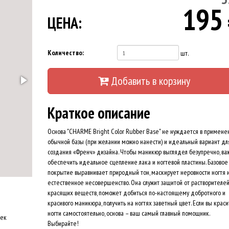
195
ЦЕНА:
Количество:
шт.
Добавить в корзину
Краткое описание
Основа "CHARME Bright Color Rubber Base" не нуждается в примене
обычной базы (при желании можно нанести) и идеальный вариант дл
создания «Френч» дизайна. Чтобы маникюр выглядел безупречно, ва
обеспечить идеальное сцепление лака и ногтевой пластины. Базовое
покрытие выравнивает природный тон, маскирует неровности ногтя и
естественное несовершенство. Она служит защитой от растворителей
красящих веществ, поможет добиться по-настоящему добротного и
красивого маникюра, получить на ногтях заветный цвет. Если вы крас
ногти самостоятельно, основа – ваш самый главный помощник.
оек
Выбирайте!