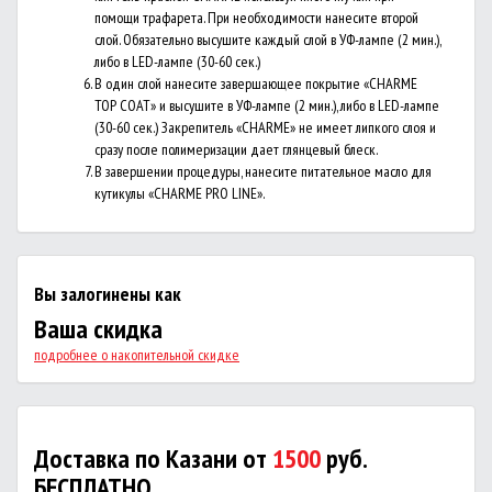
помощи трафарета. При необходимости нанесите второй
слой. Обязательно высушите каждый слой в УФ-лампе (2 мин.),
либо в LED-лампе (30-60 сек.)
В один слой нанесите завершающее покрытие «CHARME
TOP COAT» и высушите в УФ-лампе (2 мин.), либо в LED-лампе
(30-60 сек.) Закрепитель «CHARME» не имеет липкого слоя и
сразу после полимеризации дает глянцевый блеск.
В завершении процедуры, нанесите питательное масло для
кутикулы «CHARME PRO LINE».
Вы залогинены как
Ваша скидка
подробнее о накопительной скидке
Доставка по Казани от
1500
руб.
БЕСПЛАТНО