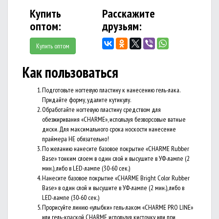
Купить
Расскажите
оптом:
друзьям:
Купить оптом
Как пользоваться
Подготовьте ногтевую пластину к нанесению гель-лака.
Придайте форму, удалите кутикулу.
Обработайте ногтевую пластину средством для
обезжиривания «CHARME», используя безворсовые ватные
диски. Для максимального срока носкости нанесение
праймера НЕ обязательно!
По желанию нанесите базовое покрытие «CHARME Rubber
Base» тонким слоем в один слой и высушите в УФ-лампе (2
мин.), либо в LED-лампе (30-60 сек.)
Нанесите базовое покрытие «CHARME Bright Color Rubber
Base» в один слой и высушите в УФ-лампе (2 мин.), либо в
LED-лампе (30-60 сек.)
Прорисуйте линию «улыбки» гель-лаком «CHARME PRO LINE»
или гель-краской CHARME используя кисточку или при