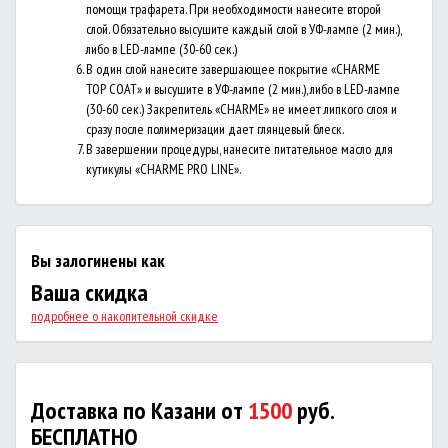
помощи трафарета. При необходимости нанесите второй
слой. Обязательно высушите каждый слой в УФ-лампе (2 мин.),
либо в LED-лампе (30-60 сек.)
В один слой нанесите завершающее покрытие «CHARME
TOP COAT» и высушите в УФ-лампе (2 мин.), либо в LED-лампе
(30-60 сек.) Закрепитель «CHARME» не имеет липкого слоя и
сразу после полимеризации дает глянцевый блеск.
В завершении процедуры, нанесите питательное масло для
кутикулы «CHARME PRO LINE».
Вы залогинены как
Ваша скидка
подробнее о накопительной скидке
Доставка по Казани от
1500
руб.
БЕСПЛАТНО