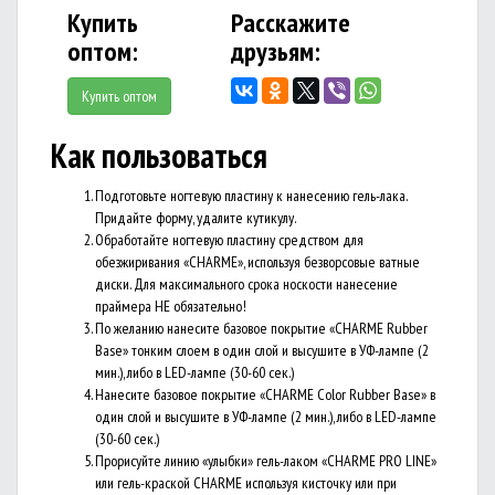
Купить
Расскажите
оптом:
друзьям:
Купить оптом
Как пользоваться
Подготовьте ногтевую пластину к нанесению гель-лака.
Придайте форму, удалите кутикулу.
Обработайте ногтевую пластину средством для
обезжиривания «CHARME», используя безворсовые ватные
диски. Для максимального срока носкости нанесение
праймера НЕ обязательно!
По желанию нанесите базовое покрытие «CHARME Rubber
Base» тонким слоем в один слой и высушите в УФ-лампе (2
мин.), либо в LED-лампе (30-60 сек.)
Нанесите базовое покрытие «CHARME Color Rubber Base» в
один слой и высушите в УФ-лампе (2 мин.), либо в LED-лампе
(30-60 сек.)
Прорисуйте линию «улыбки» гель-лаком «CHARME PRO LINE»
или гель-краской CHARME используя кисточку или при