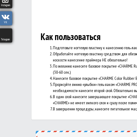
Instagram
VK
Как пользоваться
Telegram
Подготовьте ногтевую пластину к нанесению гель-лак
Обработайте ногтевую пластину средством для обезж
носкости нанесение праймера НЕ обязательно!
По желанию нанесите базовое покрытие «CHARME Rubb
(30-60 сек.)
Нанесите базовое покрытие «CHARME Color Rubber Bas
Прорисуйте линию «улыбки» гель-лаком «CHARME PRO 
необходимости нанесите второй слой. Обязательно выс
В один слой нанесите завершающее покрытие «CHARME
«CHARME» не имеет липкого слоя и сразу после поли
В завершении процедуры, нанесите питательное мас