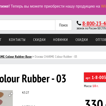
лиже!
Теперь вы можете приобрести нашу продукцию на
Wi
8-800-23-4
Поиск
звонок по России БЕС
Г
КОНТАКТЫ
СКИДКИ
НОВИНКИ
СКИДКИ
ОПТО
ME Colour Rubber Base
>
Основа CHARME Colour Rubber - 03
lour Rubber - 03
1-8-00
арт.
Масса:
10 г.
4.5
27
330