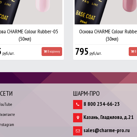
ова CHARME Colour Rubber-05
Основа CHARME Colour Rubbe
(30мл)
(30мл)
5
795
В корзину
В 
руб./шт.
руб./шт.
.СЕТИ
ШАРМ-ПРО
8 800 234-66-23
ouTube
контакте
Казань
,
Гладилова, д.21
nstagram
sales@charme-pro.ru