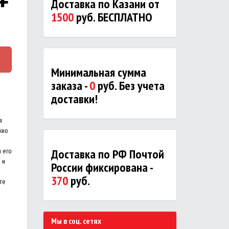
Доставка по Казани от
1500
руб. БЕСПЛАТНО
Минимальная сумма
заказа -
0
руб. Без учета
доставки!
я
жно
 его
Доставка по РФ Почтой
 и
России фиксирована -
370
руб.
ите
Мы в соц. сетях