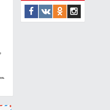
е
тель