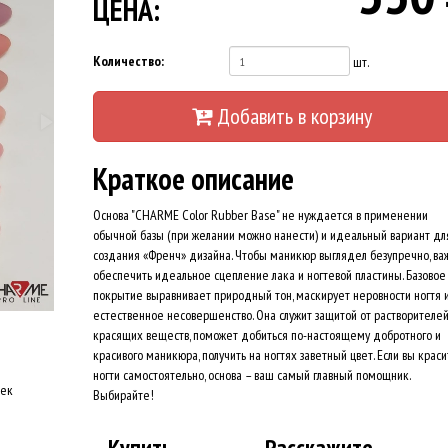
ЦЕНА:
Количество:
шт.
Добавить в корзину
Краткое описание
Основа "CHARME Color Rubber Base" не нуждается в применении
обычной базы (при желании можно нанести) и идеальный вариант дл
создания «Френч» дизайна. Чтобы маникюр выглядел безупречно, ва
обеспечить идеальное сцепление лака и ногтевой пластины. Базовое
покрытие выравнивает природный тон, маскирует неровности ногтя и
естественное несовершенство. Она служит защитой от растворителей
красящих веществ, поможет добиться по-настоящему добротного и
красивого маникюра, получить на ногтях заветный цвет. Если вы крас
ногти самостоятельно, основа – ваш самый главный помощник.
оек
Выбирайте!
Купить
Расскажите