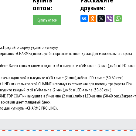
оптом:
друзьям:
Купить оптом
а. Придайте форму, удалите кутикулу.
иривания «CHARME», используя безворсовые ватные диски. Для максимального срока
er Base» тонким слоем в один слой и высушите в УФ-лампе (2 мин.), либо в LED-ламп
e» в один слой и высушите в УФ-лампе (2 мин.), либо в LED-лампе (30-60 сек.)
LINE» или гель-краской CHARME используя кисточку или при помощи трафарета. При
ушите каждый слой в УФ-лампе (2 мин.), либо в LED-лампе (30-60 сек.)
 TOP COAT» и высушите в УФ-лампе (2 мин.), либо в LED-лампе (30-60 сек.) Закрепи
меризации дает глянцевый блеск.
ло для кутикулы «CHARME PRO LINE».