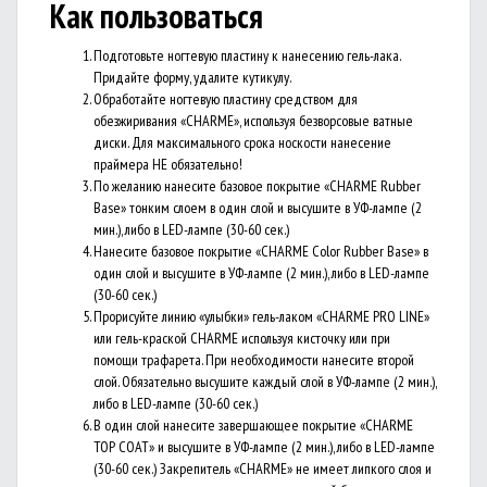
Как пользоваться
Подготовьте ногтевую пластину к нанесению гель-лака.
Придайте форму, удалите кутикулу.
Обработайте ногтевую пластину средством для
обезжиривания «CHARME», используя безворсовые ватные
диски. Для максимального срока носкости нанесение
праймера НЕ обязательно!
По желанию нанесите базовое покрытие «CHARME Rubber
Base» тонким слоем в один слой и высушите в УФ-лампе (2
мин.), либо в LED-лампе (30-60 сек.)
Нанесите базовое покрытие «CHARME Color Rubber Base» в
один слой и высушите в УФ-лампе (2 мин.), либо в LED-лампе
(30-60 сек.)
Прорисуйте линию «улыбки» гель-лаком «CHARME PRO LINE»
или гель-краской CHARME используя кисточку или при
помощи трафарета. При необходимости нанесите второй
слой. Обязательно высушите каждый слой в УФ-лампе (2 мин.),
либо в LED-лампе (30-60 сек.)
В один слой нанесите завершающее покрытие «CHARME
TOP COAT» и высушите в УФ-лампе (2 мин.), либо в LED-лампе
(30-60 сек.) Закрепитель «CHARME» не имеет липкого слоя и