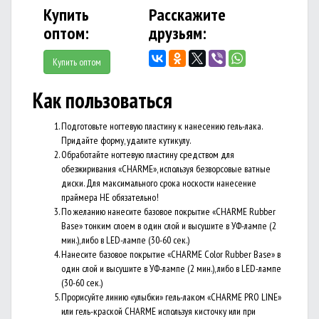
Купить
Расскажите
оптом:
друзьям:
Купить оптом
Как пользоваться
Подготовьте ногтевую пластину к нанесению гель-лака.
Придайте форму, удалите кутикулу.
Обработайте ногтевую пластину средством для
обезжиривания «CHARME», используя безворсовые ватные
диски. Для максимального срока носкости нанесение
праймера НЕ обязательно!
По желанию нанесите базовое покрытие «CHARME Rubber
Base» тонким слоем в один слой и высушите в УФ-лампе (2
мин.), либо в LED-лампе (30-60 сек.)
Нанесите базовое покрытие «CHARME Color Rubber Base» в
один слой и высушите в УФ-лампе (2 мин.), либо в LED-лампе
(30-60 сек.)
Прорисуйте линию «улыбки» гель-лаком «CHARME PRO LINE»
или гель-краской CHARME используя кисточку или при