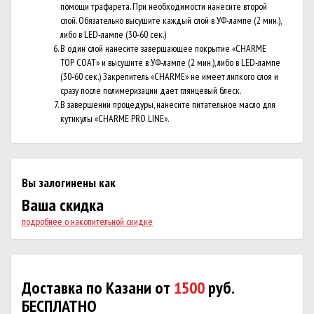
помощи трафарета. При необходимости нанесите второй
слой. Обязательно высушите каждый слой в УФ-лампе (2 мин.),
либо в LED-лампе (30-60 сек.)
В один слой нанесите завершающее покрытие «CHARME
TOP COAT» и высушите в УФ-лампе (2 мин.), либо в LED-лампе
(30-60 сек.) Закрепитель «CHARME» не имеет липкого слоя и
сразу после полимеризации дает глянцевый блеск.
В завершении процедуры, нанесите питательное масло для
кутикулы «CHARME PRO LINE».
Вы залогинены как
Ваша скидка
подробнее о накопительной скидке
Доставка по Казани от
1500
руб.
БЕСПЛАТНО