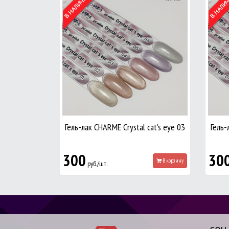
Гель-лак CHARME Crystal cat's eye 03
Гель-
300
30
В корзину
руб./шт.