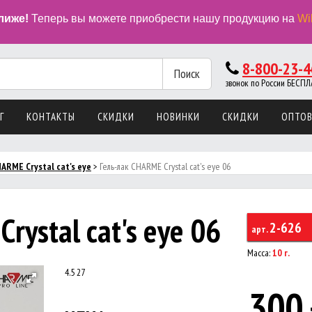
лиже!
Теперь вы можете приобрести нашу продукцию на
Wi
8-800-23-4
Поиск
звонок по России БЕС
Г
КОНТАКТЫ
СКИДКИ
НОВИНКИ
СКИДКИ
ОПТО
ARME Crystal cat's eye
>
Гель-лак CHARME Crystal cat's eye 06
rystal cat's eye 06
2-626
арт.
Масса:
10 г.
4.5
27
300