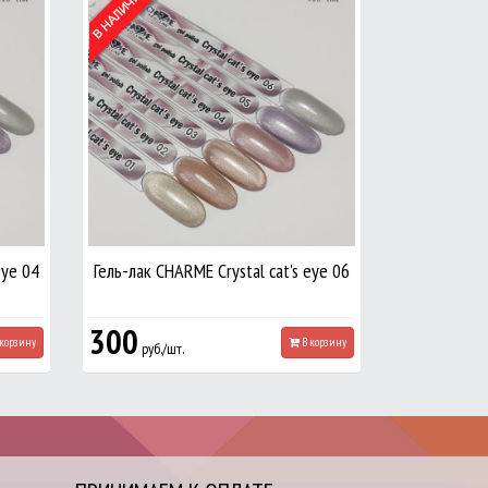
eye 04
Гель-лак CHARME Crystal cat's eye 06
300
корзину
В корзину
руб./шт.