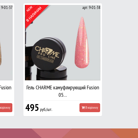
: 9-01-37
арт: 9-01-38
usion
Гель CHARME камуфлирующий Fusion
05…
495
корзину
В корзину
руб./шт.