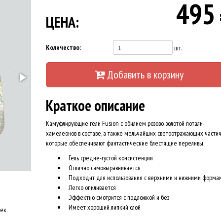
495
ЦЕНА:
Количество:
шт.
Добавить в корзину
Краткое описание
Камуфлирующие гели Fusion с обилием розово-золотой потали-
хамелеонов в составе, а также мельчайших светоотражающих частич
которые обеспечивают фантастические блестящие переливы.
Гель средне-густой консистенции
Отлично самовыравнивается
Подходит для использования с верхними и нижними форма
Легко опиливается
Эффектно смотрится с подложкой и без
Имеет хороший липкий слой
оек