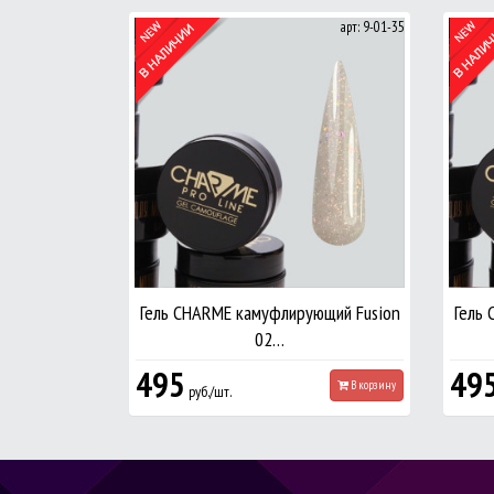
арт: 9-01-35
Гель CHARME камуфлирующий Fusion
Гель
02…
495
49
В корзину
руб./шт.