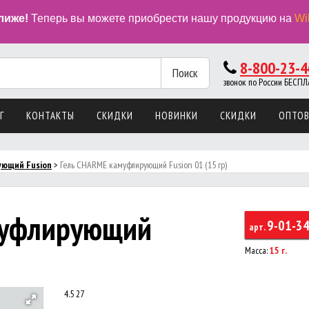
лиже!
Теперь вы можете приобрести нашу продукцию на
Wi
8-800-23-4
Поиск
звонок по России БЕС
Г
КОНТАКТЫ
СКИДКИ
НОВИНКИ
СКИДКИ
ОПТО
ующий Fusion
>
Гель CHARME камуфлирующий Fusion 01 (15 гр)
муфлирующий
9-01-3
арт.
Масса:
15 г.
4.5
27