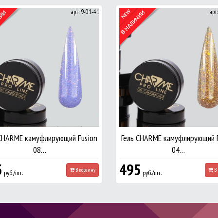
арт: 9-01-41
арт
 CHARME камуфлирующий Fusion
Гель CHARME камуфлирующий F
08…
04…
5
495
В корзину
В 
руб./шт.
руб./шт.