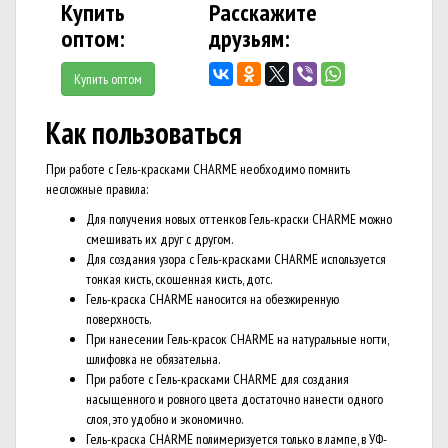
Купить
Расскажите
оптом:
друзьям:
Купить оптом
Как пользоваться
При работе с Гель-красками CHARME необходимо помнить
несложные правила:
Для получения новых оттенков Гель-краски CHARME можно
смешивать их друг с другом.
Для создания узора с Гель-красками CHARME используется
тонкая кисть, скошенная кисть, дотс.
Гель-краска CHARME наносится на обезжиренную
поверхность.
При нанесении Гель-красок CHARME на натуральные ногти,
шлифовка не обязательна.
При работе с Гель-красками CHARME для создания
насыщенного и ровного цвета достаточно нанести одного
слоя, это удобно и экономично.
Гель-краска CHARME полимеризуется только в лампе, в УФ-