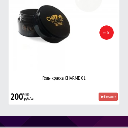
№: 01
Гель-краска CHARME 01
200
200
В корзину
руб./шт.