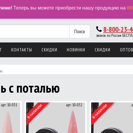
лиже!
Теперь вы можете приобрести нашу продукцию на
Wi
8-800-23-4
Поиск
звонок по России БЕС
Г
КОНТАКТЫ
СКИДКИ
НОВИНКИ
СКИДКИ
ОПТО
ью
ь с поталью
арт: 10-031
арт: 10-032
а