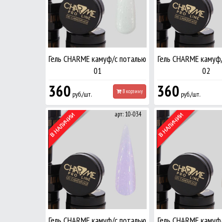
Гель CHARME камуф/с поталью
Гель CHARME камуф
01
02
360
360
В корзину
руб./шт.
руб./шт.
арт: 10-034
Гель CHARME камуф/с поталью
Гель CHARME камуф