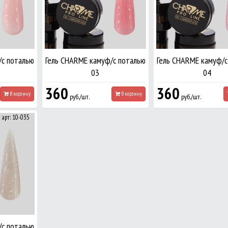
/с поталью
Гель CHARME камуф/с поталью
Гель CHARME камуф/с
03
04
360
360
В корзину
В корзину
руб./шт.
руб./шт.
арт: 10-035
/с поталью