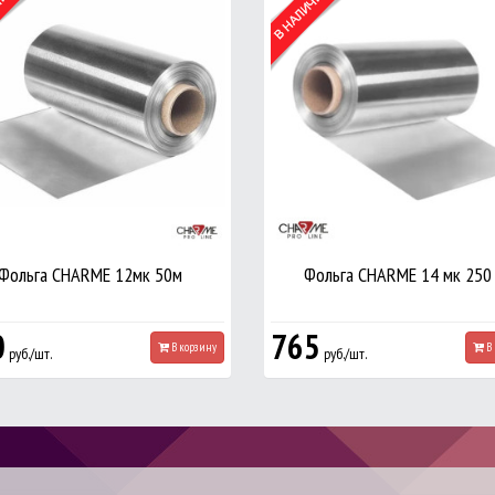
Фольга CHARME 12мк 50м
Фольга CHARME 14 мк 250
0
765
В корзину
В 
руб./шт.
руб./шт.