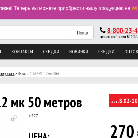
лиже!
Теперь вы можете приобрести нашу продукцию на
Wi
8-800-23-4
Поиск
звонок по России БЕС
Г
КОНТАКТЫ
СКИДКИ
НОВИНКИ
СКИДКИ
ОПТО
ахерская
>
Фольга CHARME 12мк 50м
2 мк 50 метров
8.02-10
арт.
4.5
27
270
ЦЕНА: