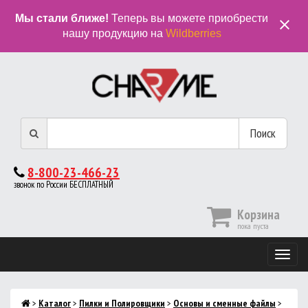
Мы стали ближе!
Теперь вы можете приобрести
close
нашу продукцию на
Wildberries
Поиск
8-800-23-466-23
звонок по России БЕСПЛАТНЫЙ
Корзина
пока пуста
Мобиль
меню
>
Каталог
>
Пилки и Полировщики
>
Основы и сменные файлы
>