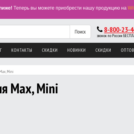
лиже!
Теперь вы можете приобрести нашу продукцию на
Wi
8-800-23-4
Поиск
звонок по России БЕС
Г
КОНТАКТЫ
СКИДКИ
НОВИНКИ
СКИДКИ
ОПТО
ax, Mini
я Max, Mini